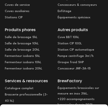
Cuves de service
Concasseurs & convoyeurs
Cuves auxiliaires
Enfûtage
Stations CIP
Équipements spéciaux
Produits phares
Autres produits
Salle de brassage 5hL
Cuve BBT 10hL
Salle de brassage 10hL
Station CIP 100L
Salle de brassage 20hL
Station CIP automatique
Fermenteur isobaro 5hL
Pompe centrifuge 3m³/h
Fermenteur isobaro 10hL
Groupe froid 5HP
Fermenteur isobaro 20hL
Concasseur JMF-3A-15
Services & ressources
BrewFactory
Équipements brassicoles sur
Catalogue complet
mesure en inox 316L.
Brasserie professionnelle (3-
+220 accompagnements
40 hL)
brassicoles depuis 2021.
Nos réalisations