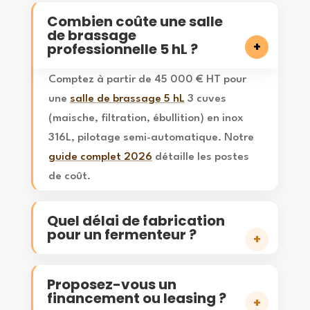
Combien coûte une salle
de brassage
professionnelle 5 hL ?
Comptez à partir de 45 000 € HT pour
une
salle de brassage 5 hL
3 cuves
(maische, filtration, ébullition) en inox
316L, pilotage semi-automatique. Notre
guide complet 2026
détaille les postes
de coût.
Quel délai de fabrication
pour un fermenteur ?
Un
fermenteur cylindro-conique 5 à 20 hL
est
Proposez-vous un
livré sous 10 à 14 semaines selon le niveau de
financement ou leasing ?