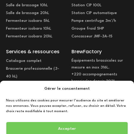
Salle de brassage 10hL
Station CIP 100L
Salle de brassage 20hL
Station CIP automatique
Fermenteur isobaro 5hL
Pompe centrifuge 3m³/h
Fermenteur isobaro 10hL
Groupe froid 5HP
Fermenteur isobaro 20hL
Concasseur JMF-3A-15
Services & ressources
BrewFactory
Équipements brassicoles sur
Catalogue complet
mesure en inox 316L.
Brasserie professionnelle (3-
+220 accompagnements
40 hL)
brassicoles depuis 2021.
Nos réalisations
Gérer le consentement
Projets BrewFactory
France · Belgique ·
Accompagnement brassicole
Nous utilisons des cookies pour mesurer l’audience du site et améliorer
Luxembourg · Suisse
nos annonces. Vous pouvez accepter, refuser, ou choisir en détail. Votre
Conseil & audit
06.63.71.48.37
choix reste modifiable à tout moment.
Brewpub
hello@brewfactory.fr
Audit de brasserie
À propos
Accepter
Blog brassicole
Contact / Devis