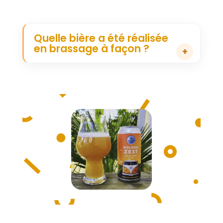
Quelle bière a été réalisée
en brassage à façon ?
A
: J'ai voulu commencé par la
Golden ZEST,
une American Pale Ale digeste et
houblonnée, à la couleur dorée et aux notes
d'agrumes
.